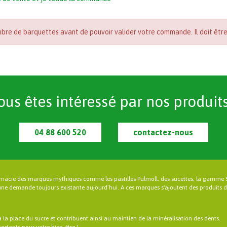
mbre de barquettes avant de pouvoir valider votre commande. Il doit être
ous êtes intéressé par nos produits
04 88 600 520
contactez-nous
rmacie des marques mythiques comme les pastilles Pulmoll, des sucettes, la gamme 
une demande toujours existante aujourd’hui. A ces marques s'ajoutent des produits de
à la place du sucre et contribuent ainsi au maintien de la minéralisation des dents.