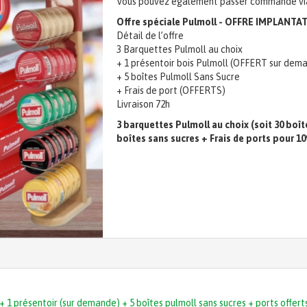
Vous pouvez également passer commande via 
Offre spéciale Pulmoll - OFFRE IMPLANTA
Détail de l’offre
3 Barquettes Pulmoll au choix
+ 1 présentoir bois Pulmoll (OFFERT sur dem
+ 5 boîtes Pulmoll Sans Sucre
+ Frais de port (OFFERTS)
Livraison 72h
3 barquettes Pulmoll au choix (soit 30 boît
boîtes sans sucres
+ Frais de ports pour 109
Offre: 30 boîtes (3 barquettes) + 1 présentoir (sur demande)