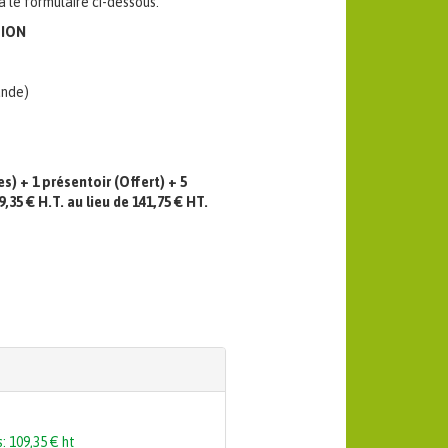
le formulaire ci-dessous.
TION
ande)
es) + 1 présentoir (Offert)
+ 5
,35 € H.T. au lieu de 141,75 € HT.
 + 5 boîtes pulmoll sans sucres + ports offerts: 109,35 € ht