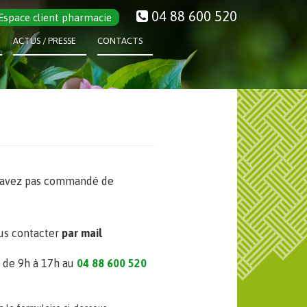
04 88 600 520
Espace client pharmacie
ACTUS / PRESSE
CONTACTS
n'avez pas commandé de
us contacter
par mail
i de 9h à 17h au
04 88 600 520