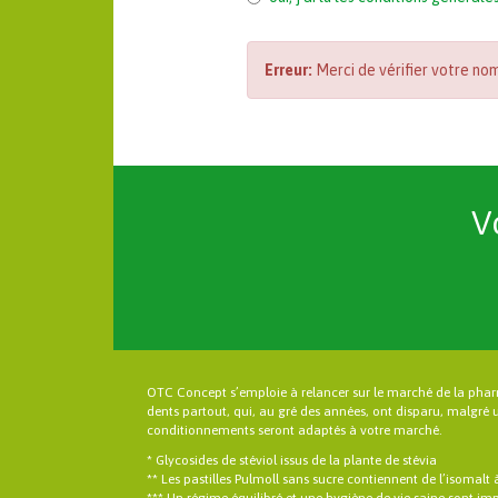
:
gif
jpg
jpeg
Erreur:
Merci de vérifier votre no
png
txt
pdf
doc
docx
odt
.
V
OTC Concept s’emploie à relancer sur le marché de la pha
dents partout, qui, au gré des années, ont disparu, malgré 
conditionnements seront adaptés à votre marché.
* Glycosides de stéviol issus de la plante de stévia
** Les pastilles Pulmoll sans sucre contiennent de l’isomalt 