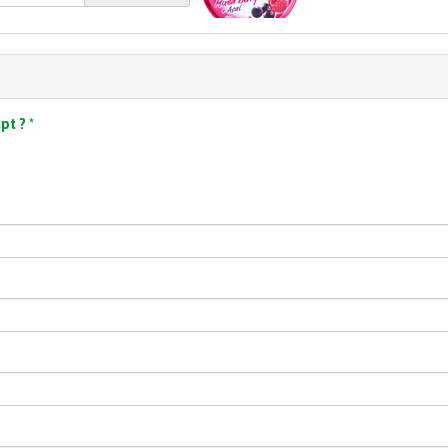
ept ?
*