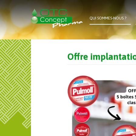
Aller
au
contenu
QUI SOMMES-NOUS ?
principal
Offre implantati