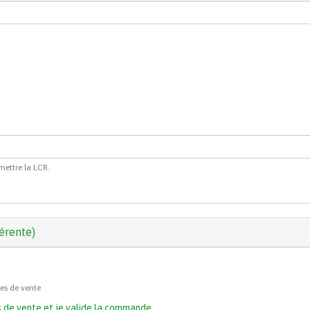
mettre la LCR.
férente)
les de vente
les de vente et je valide la commande