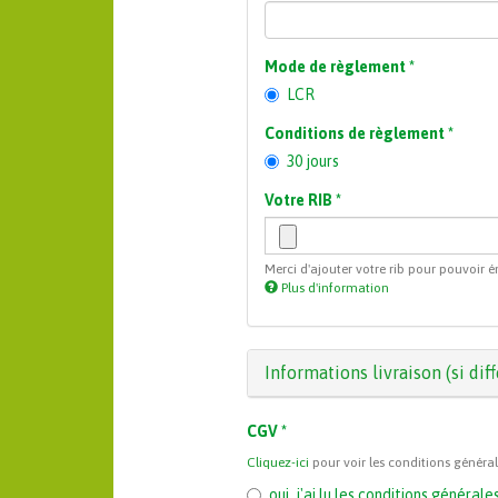
Mode de règlement
*
LCR
Conditions de règlement
*
30 jours
Votre RIB
*
Merci d'ajouter votre rib pour pouvoir é
Plus d'information
Les
fichiers
doivent
peser
Masquer
Informations livraison (si dif
moins
de
10
CGV
*
Mo
.
Cliquez-ici
pour voir les conditions généra
Extensions
autorisées
oui, j'ai lu les conditions généra