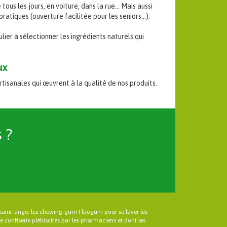
tous les jours, en voiture, dans la rue… Mais aussi
pratiques (ouverture facilitée pour les seniors…).
ier à sélectionner les ingrédients naturels qui
ux
isanales qui œuvrent à la qualité de nos produits.
 ?
Saint-ange, les chewing-gum Fluogum pour se laver les
 confiserie plébiscités par les pharmaciens et dont les