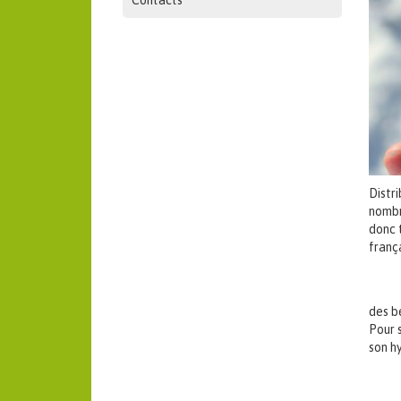
Contacts
Distr
nombr
donc t
frança
des b
Pour 
son h