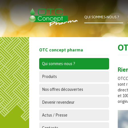
Aller
au
contenu
QUI SOMMES-NOUS ?
principal
OT
OTC concept pharma
Qui sommes-nous ?
Rien
Produits
OTCCo
sont r
Nos offres découvertes
direc
et 10
origi
Devenir revendeur
Actus / Presse