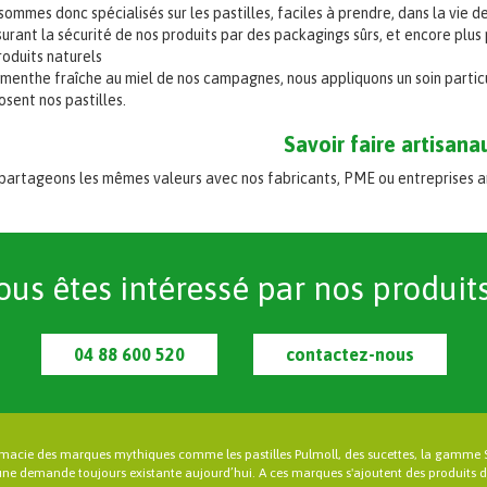
ommes donc spécialisés sur les pastilles, faciles à prendre, dans la vie de 
urant la sécurité de nos produits par des packagings sûrs, et encore plus 
roduits naturels
 menthe fraîche au miel de nos campagnes, nous appliquons un soin particul
sent nos pastilles.
Savoir faire artisana
partageons les mêmes valeurs avec nos fabricants, PME ou entreprises art
ous êtes intéressé par nos produits
04 88 600 520
contactez-nous
rmacie des marques mythiques comme les pastilles Pulmoll, des sucettes, la gamme 
une demande toujours existante aujourd’hui. A ces marques s'ajoutent des produits de