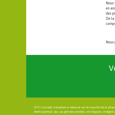
Nous s
en ass
des p
De la
compo
Nous 
V
OTC Concept s’emploie à relancer sur le marché de la pha
dents partout, qui, au gré des années, ont disparu, malgré 