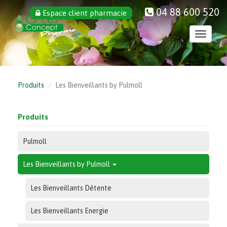
Aller
04 88 600 520
Espace client pharmacie
au
contenu
Toggle
principal
navigati
Produits
Les Bienveillants by Pulmoll
Produits
Pulmoll
Les Bienveillants by Pulmoll
Les Bienveillants Détente
Les Bienveillants Energie