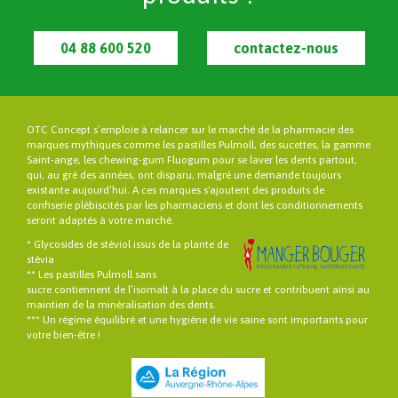
04 88 600 520
contactez-nous
OTC Concept s’emploie à relancer sur le marché de la pharmacie des
marques mythiques comme les pastilles Pulmoll, des sucettes, la gamme
Saint-ange, les chewing-gum Fluogum pour se laver les dents partout,
qui, au gré des années, ont disparu, malgré une demande toujours
existante aujourd’hui. A ces marques s'ajoutent des produits de
confiserie plébiscités par les pharmaciens et dont les conditionnements
seront adaptés à votre marché.
* Glycosides de stéviol issus de la plante de
stévia
** Les pastilles Pulmoll sans
sucre contiennent de l’isomalt à la place du sucre et contribuent ainsi au
maintien de la minéralisation des dents.
*** Un régime équilibré et une hygiène de vie saine sont importants pour
votre bien-être !