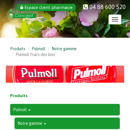
Aller
04 88 600 520
Espace client pharmacie
au
contenu
Toggle
principal
navigati
Produits
Pulmoll
Notre gamme
Pulmoll fruits des bois
Produits
Pulmoll
Notre gamme