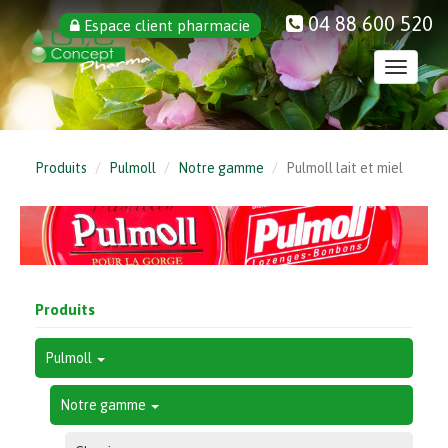
Aller
04 88 600 520
Espace client pharmacie
au
contenu
Toggle
principal
navigati
Produits
Pulmoll
Notre gamme
Pulmoll lait et miel
Produits
Pulmoll
Notre gamme